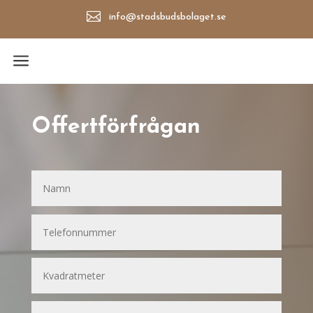

info@stadsbudsbolaget.se
a
Offertförfrågan