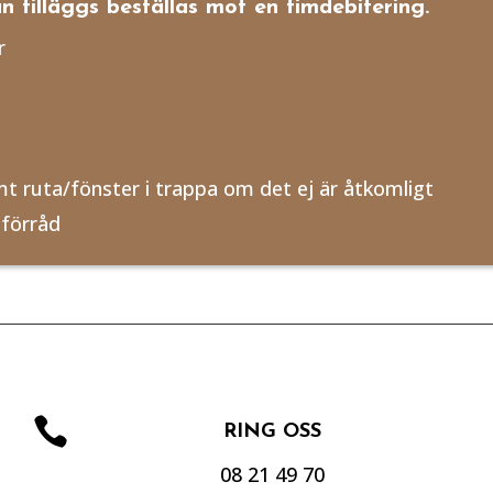
n tilläggs beställas mot en timdebitering.
r
mt ruta/fönster i trappa om det ej är åtkomligt
 förråd

RING OSS
08 21 49 70