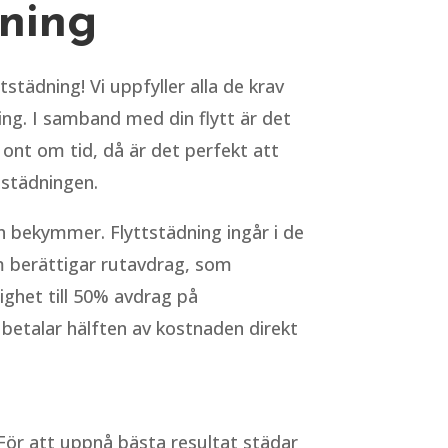
dning
städning! Vi uppfyller alla de krav
ning. I samband med din flytt är det
ont om tid, då är det perfekt att
tstädningen.
h bekymmer. Flyttstädning ingår i de
m berättigar rutavdrag, som
ighet till 50% avdrag på
betalar hälften av kostnaden direkt
 För att uppnå bästa resultat städar