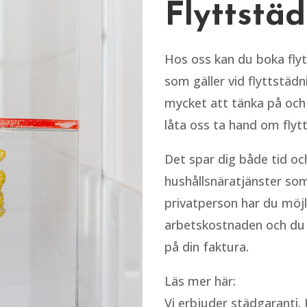
Flyttstä
Hos oss kan du boka flytt
som gäller vid flyttstäd
mycket att tänka på och 
låta oss ta hand om flyt
Det spar dig både tid oc
hushållsnäratjänster so
privatperson har du möjl
arbetskostnaden och du 
på din faktura.
Läs mer här:
Vi erbjuder städgaranti.