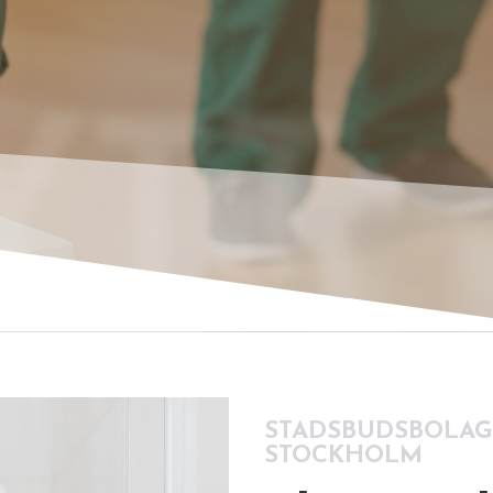
YTT
STADSBUDSBOLAGE
STOCKHOLM