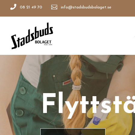


08 21 49 70
info@stadsbudsbolaget.se
Flyttst